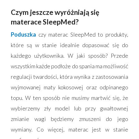
Czym jeszcze wyróżniają się
Strona główna
materace SleepMed?
Produkty
Poduszka
czy materac SleepMed to produkty,
Wyszukiwarka sk
Materace
które są w stanie idealnie dopasować się do
Blog
każdego użytkownika. W jaki sposób? Przede
Łóżka
wszystkim każde podłoże do spania ma możliwość
Kontakt
Akcesoria
regulacji twardości, która wynika z zastosowania
wyjmowanej maty kokosowej oraz odpinanego
topu. W ten sposób nie musimy martwić się, że
wybierzemy zły model lub przy gwałtownej
zmianie wagi będziemy zmuszeni do jego
wymiany. Co więcej, materac jest w stanie